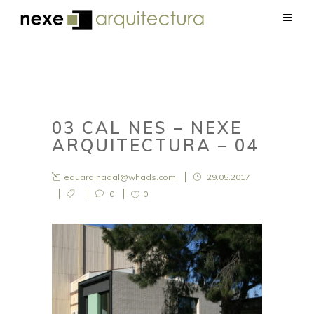
03 CAL NES – NEXE
ARQUITECTURA – 04
eduard.nadal@whads.com
29.05.2017
0
0