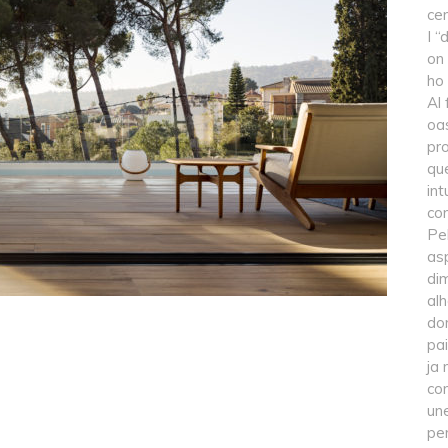
cen
I “
on 
ho
Al 
oa
pro
qu
int
con
Pel
asp
di
alh
dom
pa
ja 
co
un
per