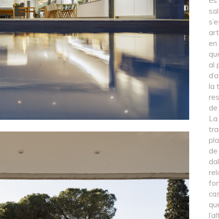
és 
sal
s’e
art
en 
que
al 
d’a
la 
res
de 
La
tra
pla
de 
da
rel
fon
cas
qu
l’a