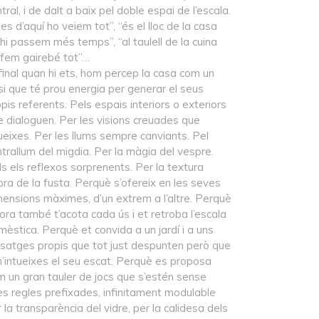
tral, i de dalt a baix pel doble espai de l’escala.
des d’aquí ho veiem tot”, “és el lloc de la casa
hi passem més temps”, “al taulell de la cuina
 fem gairebé tot”…
final quan hi ets, hom percep la casa com un
si que té prou energia per generar el seus
pis referents. Pels espais interiors o exteriors
e dialoguen. Per les visions creuades que
ueixes. Per les llums sempre canviants. Pel
trallum del migdia. Per la màgia del vespre.
s els reflexos sorprenents. Per la textura
ra de la fusta. Perquè s’ofereix en les seves
mensions màximes, d’un extrem a l’altre. Perquè
ora també t’acota cada ús i et retroba l’escala
èstica. Perquè et convida a un jardí i a uns
isatges propis que tot just despunten però que
n’intueixes el seu escat. Perquè es proposa
m un gran tauler de jocs que s’estén sense
es regles prefixades, infinitament modulable
 la transparència del vidre, per la calidesa dels