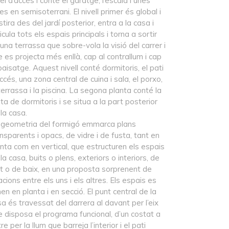
el d’accés i conté el garatge, l’escala i unes
es en semisoterrani. El nivell primer és global i
stira des del jardí posterior, entra a la casa i
icula tots els espais principals i torna a sortir
una terrassa que sobre-vola la visió del carrer i
 es projecta més enllà, cap al contrallum i cap
paisatge. Aquest nivell conté dormitoris, el pati
ccés, una zona central de cuina i sala, el porxo,
terrassa i la piscina. La segona planta conté la
ta de dormitoris i se situa a la part posterior
la casa.
 geometria del formigó emmarca plans
nsparents i opacs, de vidre i de fusta, tant en
nta com en vertical, que estructuren els espais
la casa, buits o plens, exteriors o interiors, de
lt o de baix, en una proposta sorprenent de
acions entre els uns i els altres. Els espais es
en en planta i en secció. El punt central de la
a és travessat del darrera al davant per l’eix
e disposa el programa funcional, d’un costat a
ltre per la llum que barreja l’interior i el pati