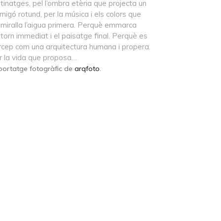
tinatges, pel l’ombra etèria que projecta un
migó rotund, per la música i els colors que
miralla l’aigua primera. Perquè emmarca
ntorn immediat i el paisatge final. Perquè es
rcep com una arquitectura humana i propera.
r la vida que proposa…
portatge fotogràfic de
arqfoto
.