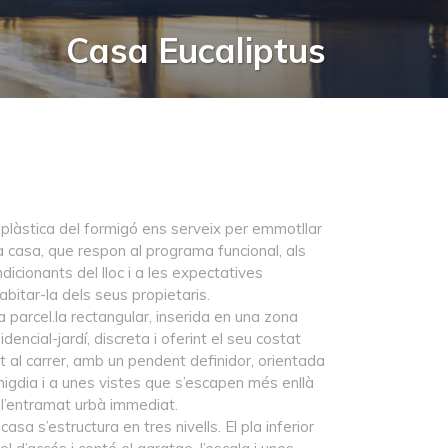
Casa Eucaliptus
 plàstica del formigó ens serveix per emmotllar
a casa, que respon al programa funcional, als
dicionants del lloc i a les expectatives
abitar-la dels seus propietaris.
 parcel.la rectangular, inserida en una zona
idencial-jardí, discreta i oferint el seu costat
t al carrer, amb un pendent definidor, orientada
migdia i a unes vistes que s’escapen més enllà
 l’entramat urbà immediat.
casa s’estructura en tres nivells. El pla inferior