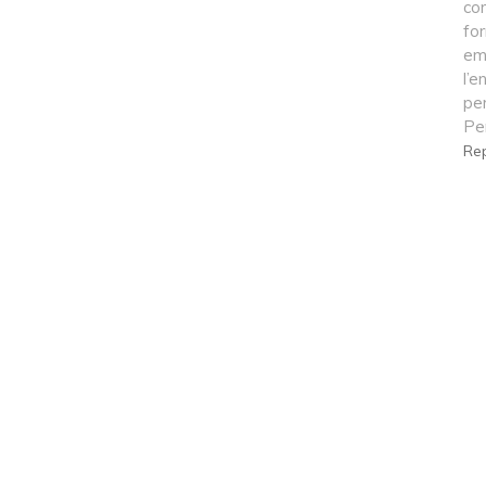
cor
for
em
l’e
pe
Pe
Re