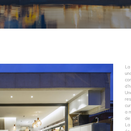
La
un
con
d’h
Una
res
cur
a 
de
La 