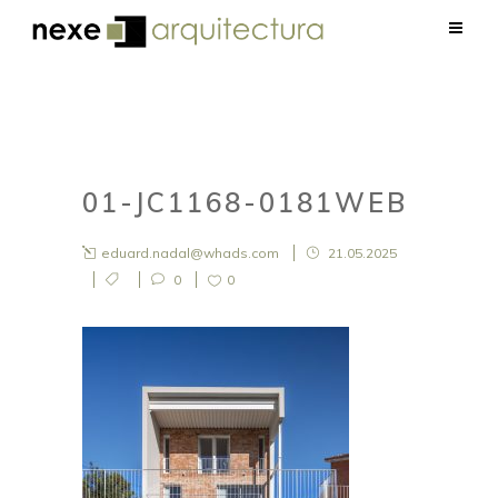
01-JC1168-0181WEB
eduard.nadal@whads.com
21.05.2025
0
0