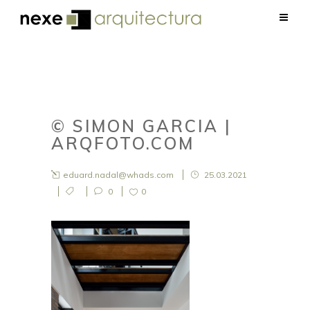
© SIMON GARCIA |
ARQFOTO.COM
eduard.nadal@whads.com
25.03.2021
0
0