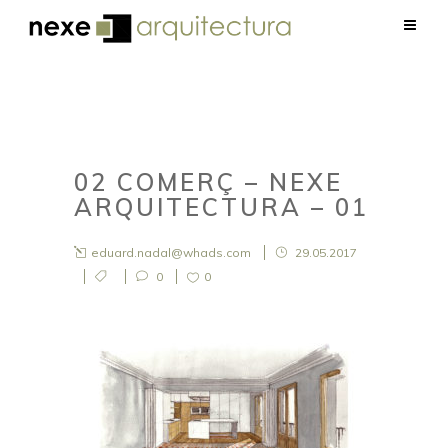
02 COMERÇ – NEXE
ARQUITECTURA – 01
eduard.nadal@whads.com
29.05.2017
0
0