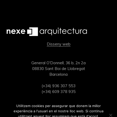
Disseny web
General O'Donnell, 36 b, 2n 2a
08830 Sant Boi de Llobregat
Barcelona
(+34) 936 307 553
(+34) 609 378 935
estudi@nexearquitectura.com
Utilitzem cookies per assegurar que donem la millor
experiència a l'usuari en el nostre lloc web. Si continua
utilitzant aquest lloc assumirem que està d'acord.