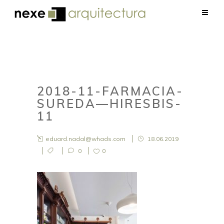
2018-11-FARMACIA-
SUREDA—HIRESBIS-
11
eduard.nadal@whads.com
18.06.2019
0
0