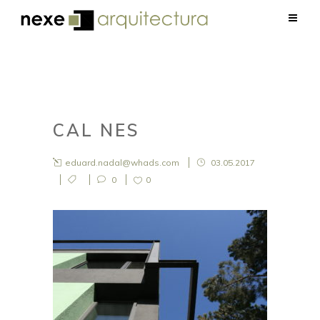
CAL NES
eduard.nadal@whads.com
03.05.2017
0
0