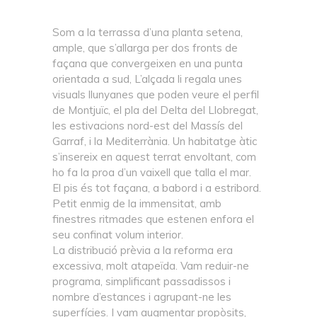
Som a la terrassa d’una planta setena,
ample, que s’allarga per dos fronts de
façana que convergeixen en una punta
orientada a sud, L’alçada li regala unes
visuals llunyanes que poden veure el perfil
de Montjuïc, el pla del Delta del Llobregat,
les estivacions nord-est del Massís del
Garraf, i la Mediterrània. Un habitatge àtic
s’insereix en aquest terrat envoltant, com
ho fa la proa d’un vaixell que talla el mar.
El pis és tot façana, a babord i a estribord.
Petit enmig de la immensitat, amb
finestres ritmades que estenen enfora el
seu confinat volum interior.
La distribució prèvia a la reforma era
excessiva, molt atapeïda. Vam reduir-ne
programa, simplificant passadissos i
nombre d’estances i agrupant-ne les
superfícies. I vam augmentar propòsits,