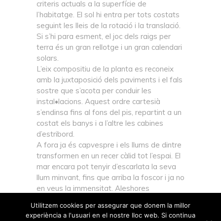
criteris actuals a la superfície de
l’habitatge. El sol hi entra per tots costats
seguint les lleis de la rotació i la translació.
Si s’hi para esment, el joc dels raigs per
terra és un gran rellotge i un gran calendari
solars.
L’eix compositiu de la planta es reconeix
amb la juxtaposició dels paviments i el fals
sostre que s’acota per conduir les
instal•lacions. Aquest ordre cartesià
s’endinsa fins al fons del pis, repartint a un
costat els banys i a l’altre les cabines
d’estribord.
A fora ja és capvespre i els llums de dintre
transformen en un recer càlid tot l’espai. El
mar encara pot tenyir d’escarlata la seva
llum minvant, fins que arriba la foscor i ja no
en veus la immensitat. Aleshores
sorprenen els reflexos de la nit i l’habitatge
Utilitzem cookies per assegurar que donem la millor
interior s’emmiralla i es torna màgic.
experiència a l'usuari en el nostre lloc web. Si continua