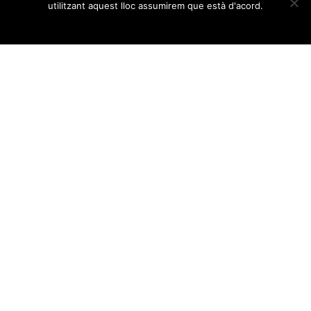
utilitzant aquest lloc assumirem que està d'acord.
Ok
Casa Proa
Disseny web