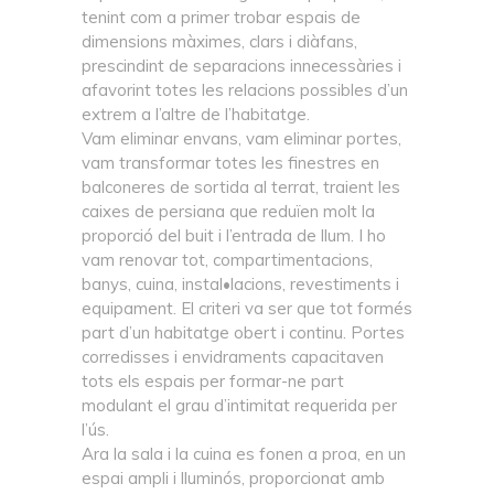
tenint com a primer trobar espais de
dimensions màximes, clars i diàfans,
prescindint de separacions innecessàries i
afavorint totes les relacions possibles d’un
extrem a l’altre de l’habitatge.
Vam eliminar envans, vam eliminar portes,
vam transformar totes les finestres en
balconeres de sortida al terrat, traient les
caixes de persiana que reduïen molt la
proporció del buit i l’entrada de llum. I ho
vam renovar tot, compartimentacions,
banys, cuina, instal•lacions, revestiments i
equipament. El criteri va ser que tot formés
part d’un habitatge obert i continu. Portes
corredisses i envidraments capacitaven
tots els espais per formar-ne part
modulant el grau d’intimitat requerida per
l’ús.
Ara la sala i la cuina es fonen a proa, en un
espai ampli i lluminós, proporcionat amb