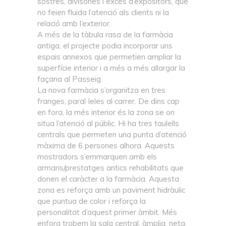
sostres, divisòries i excés d’expositors, que
no feien fluida l’atenció als clients ni la
relació amb l’exterior.
A més de la tàbula rasa de la farmàcia
antiga, el projecte podia incorporar uns
espais annexos que permetien ampliar la
superfície interior i a més a més allargar la
façana al Passeig.
La nova farmàcia s’organitza en tres
franges, paral·leles al carrer. De dins cap
en fora, la més interior és la zona se on
situa l’atenció al públic. Hi ha tres taulells
centrals que permeten una punta d’atenció
màxima de 6 persones alhora. Aquests
mostradors s’emmarquen amb els
armaris/prestatges antics rehabilitats que
donen el caràcter a la farmàcia. Aquesta
zona es reforça amb un paviment hidràulic
que puntua de color i reforça la
personalitat d’aquest primer àmbit. Més
enfora trobem la sala central, àmplia, neta,