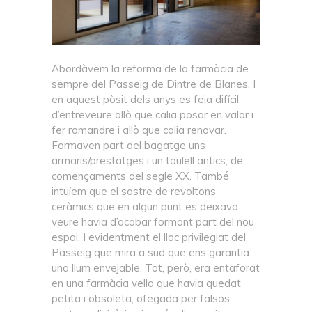
Abordàvem la reforma de la farmàcia de
sempre del Passeig de Dintre de Blanes. I
en aquest pòsit dels anys es feia difícil
d’entreveure allò que calia posar en valor i
fer romandre i allò que calia renovar.
Formaven part del bagatge uns
armaris/prestatges i un taulell antics, de
començaments del segle XX. També
intuíem que el sostre de revoltons
ceràmics que en algun punt es deixava
veure havia d’acabar formant part del nou
espai. I evidentment el lloc privilegiat del
Passeig que mira a sud que ens garantia
una llum envejable. Tot, però, era entaforat
en una farmàcia vella que havia quedat
petita i obsoleta, ofegada per falsos